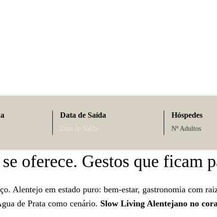
M'AR DE AR HOTELS - ÉVORA
Dia da Mãe
da
Data de Saída
Hóspedes
Nº Adultos
se oferece. Gestos que ficam p
o. Alentejo em estado puro: bem-estar, gastronomia com raiz
gua de Prata como cenário.
Slow Living Alentejano no cor