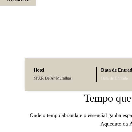
Hotel
Data de Entra
M'AR De Ar Muralhas
Tempo que 
Onde o tempo abranda e o essencial ganha espaç
Aqueduto da Á