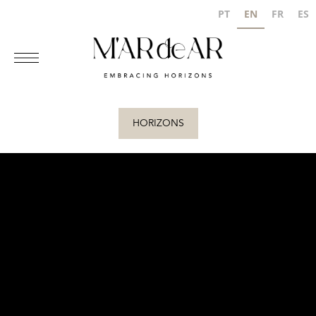
PT
EN
FR
ES
HORIZONS