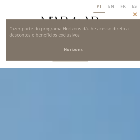
PT
EN
FR
ES
Clo
this
mo
Fazer parte do programa Horizons dá-lhe acesso direto a
descontos e benefícios exclusivos
Horizons
HORIZONS